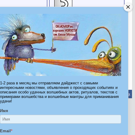
ЛюбоКсю
Все друзья
Последние посетители
Последние 9 посетителя(ей) этой страницы:
Lenulya
RISHA927
Solomoney
Карлсонета
Леди Мэрри П
Ленуля Лапуля
ЛюбоКсю
Олененок
Шерли Холмс
Эта страница была посещена
21,495
раз
1-2 раза в месяц мы отправляем дайджест с самыми
интересными новостями, объявления о проходящих событиях и
описания особо удачных волшебных актов, ритуалов, текстов с
Обратная связь
-
Форум Волшебников
-
Архив
-
Вверх
примерами волшебства и волшебные мантры для приманивания
удачи!
Имя
ribe.Ru
Ы И ШТУЧКИ ДЛЯ ВСЕХ
Email
*