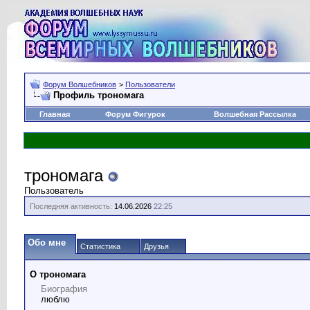
Форум Волшебников
>
Пользователи
Профиль трономага
Главная
Форум Фигурок
Волшебная Рассылка
трономага
Пользователь
Последняя активность:
14.06.2026
22:25
Обо мне
Статистика
Друзья
О трономага
Биография
люблю