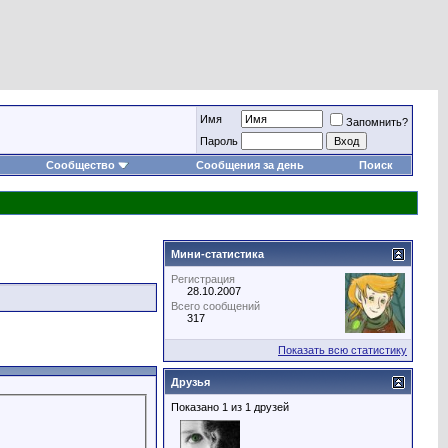
Имя
Запомнить?
Пароль
Сообщество
Сообщения за день
Поиск
Мини-статистика
Регистрация
28.10.2007
Всего сообщений
317
Показать всю статистику
Друзья
Показано 1 из 1 друзей