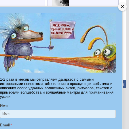
Черная Кошка
Все друзья
Последние посетители
Последние 10 посетителя(ей) этой страницы:
Electra77
ninel
Бастинда
Илларион
Паззла
Сергирина
Харизма
Черная Кошка
Юлочка
шмушик
Эта страница была посещена
38,369
раз
1-2 раза в месяц мы отправляем дайджест с самыми
интересными новостями, объявления о проходящих событиях и
Обратная связь
-
Форум Волшебников
-
Архив
-
Вверх
описания особо удачных волшебных актов, ритуалов, текстов с
примерами волшебства и волшебные мантры для приманивания
удачи!
ribe.Ru
Имя
Ы И ШТУЧКИ ДЛЯ ВСЕХ
Email
*