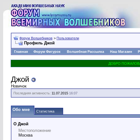
Форум Волшебников
>
Пользователи
Профиль Джой
Главная
Форум Фигурок
Волшебная Рассылка
Наш Магазин
Р
Джой
Новичок
Последняя активность:
11.07.2015
16:07
Обо мне
Статистика
О Джой
Местоположение
Москва