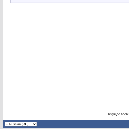
Текущее врем