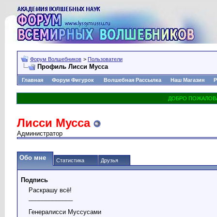
Форум Волшебников
>
Пользователи
Профиль Лисси Мусса
Главная
Форум Фигурок
Волшебная Рассылка
Наш Магазин
Р
Лисси Мусса
Администратор
Обо мне
Статистика
Друзья
Подпись
Раскрашу всё!
_____________
Генералисси Муссусами