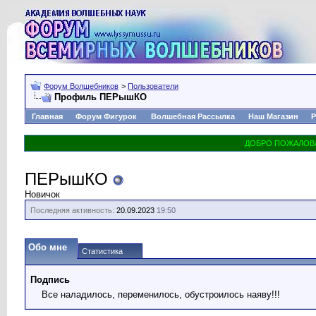
Форум Волшебников
>
Пользователи
Профиль ПЕРышКО
Главная
Форум Фигурок
Волшебная Рассылка
Наш Магазин
Р
ПЕРышКО
Новичок
Последняя активность:
20.09.2023
19:50
Обо мне
Статистика
Подпись
Все наладилось, переменилось, обустроилось наяву!!!