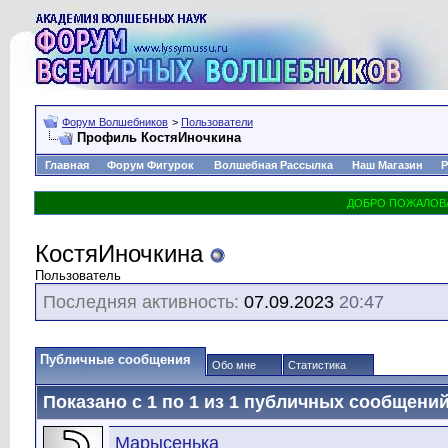
Форум Волшебников
>
Пользователи
Профиль КостяИночкина
Главная
Форум Фигурок
Волшебная Рассылка
Наш Магазин
Р
КостяИночкина
Пользователь
Последняя активность:
07.09.2023
20:47
Публичные сообщения
Обо мне
Статистика
Показано с 1 по
1
из
1
публичных сообщени
Марысенька