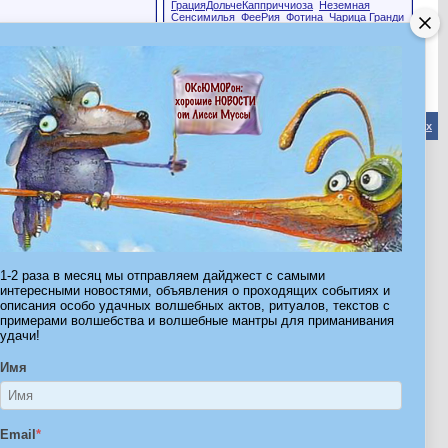
ГрацияДольчеКапприччиоза
Неземная
Сенсимилья
ФееРия
Фотина
Чарица Гранди
ФЁ
родничок
солнышкоУРА
Эта страница была посещена
49,335
раз
Обратная связь
-
Форум Волшебников
-
Архив
-
Вверх
ribe.Ru
Ы И ШТУЧКИ ДЛЯ ВСЕХ
1-2 раза в месяц мы отправляем дайджест с самыми
интересными новостями, объявления о проходящих событиях и
описания особо удачных волшебных актов, ритуалов, текстов с
примерами волшебства и волшебные мантры для приманивания
удачи!
Имя
Email
*