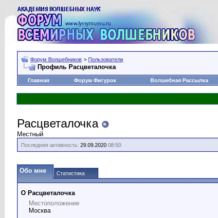
Форум Волшебников
>
Пользователи
Профиль Расцветалочка
Главная
Форум Фигурок
Волшебная Рассылка
Расцветалочка
Местный
Последняя активность:
29.09.2020
08:50
Обо мне
Статистика
О Расцветалочка
Местоположение
Москва