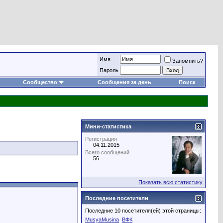
Имя
Запомнить?
Пароль
Сообщество
Сообщения за день
Поиск
Мини-статистика
Регистрация
04.11.2015
Всего сообщений
56
Показать всю статистику
Последние посетители
Последние 10 посетителя(ей) этой страницы:
MusyaMusina
ВФК