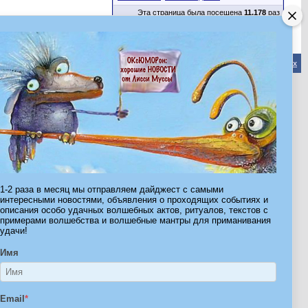
Эта страница была посещена
11,178
раз
Обратная связь
-
Форум Волшебников
-
Архив
-
Вверх
ribe.Ru
Ы И ШТУЧКИ ДЛЯ ВСЕХ
1-2 раза в месяц мы отправляем дайджест с самыми
интересными новостями, объявления о проходящих событиях и
описания особо удачных волшебных актов, ритуалов, текстов с
примерами волшебства и волшебные мантры для приманивания
удачи!
Имя
Email
*