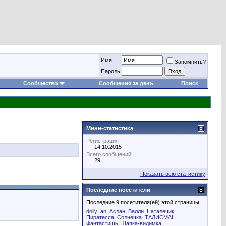
Имя
Запомнить?
Пароль
Сообщество
Сообщения за день
Поиск
Мини-статистика
Регистрация
14.10.2015
Всего сообщений
29
Показать всю статистику
Последние посетители
Последние 9 посетителя(ей) этой страницы:
dolly_an
Аслан
Валли
Наталечик
Пиратесса
Солнечка
ТАЛИСМАН
Фантастишь
Шапка-видимка