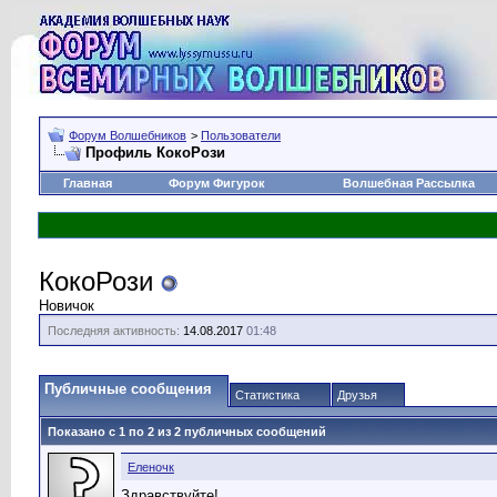
Форум Волшебников
>
Пользователи
Профиль КокоРози
Главная
Форум Фигурок
Волшебная Рассылка
КокоРози
Новичок
Последняя активность:
14.08.2017
01:48
Публичные сообщения
Статистика
Друзья
Показано с 1 по
2
из
2
публичных сообщений
Еленочк
Здравствуйте!