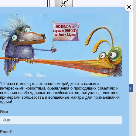
Кашарель
Весь диалог
Все друзья
18.05.2017
14:31
Последние посетители
Последние 3 посетителя(ей) этой страницы:
Еленочк
ЛаКэтти
Формоза
Эта страница была посещена
13,094
раз
Весь диалог
1-2 раза в месяц мы отправляем дайджест с самыми
интересными новостями, объявления о проходящих событиях и
Обратная связь
-
Форум Волшебников
-
Архив
-
Вверх
описания особо удачных волшебных актов, ритуалов, текстов с
примерами волшебства и волшебные мантры для приманивания
удачи!
ribe.Ru
Имя
Ы И ШТУЧКИ ДЛЯ ВСЕХ
Email
*