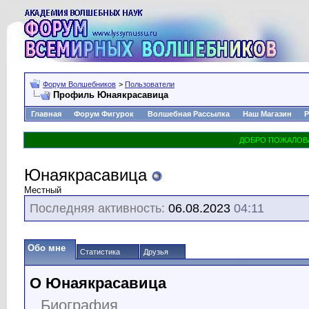
Форум Волшебников
>
Пользователи
Профиль Юнаякрасавица
Главная
Форум Фигурок
Волшебная Рассылка
Наш Магазин
Р
Юнаякрасавица
Местный
Последняя активность:
06.08.2023
04:11
Обо мне
Статистика
Друзья
О Юнаякрасавица
Биография