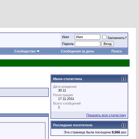
Имя
Запомнить?
Пароль
Сообщество
Сообщения за день
Поиск
Мини-статистика
Дата рождения
30.11
Регистрация
17.11.2011
Всего сообщений
1
Показать всю статистику
Последние посетители
Эта страница была посещена
9,566
раз