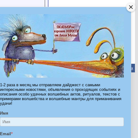
Обратная связь
-
Форум Волшебников
-
Архив
-
Вверх
1-2 раза в месяц мы отправляем дайджест с самыми
ribe.Ru
интересными новостями, объявления о проходящих событиях и
описания особо удачных волшебных актов, ритуалов, текстов с
Ы И ШТУЧКИ ДЛЯ ВСЕХ
примерами волшебства и волшебные мантры для приманивания
удачи!
Имя
Email
*