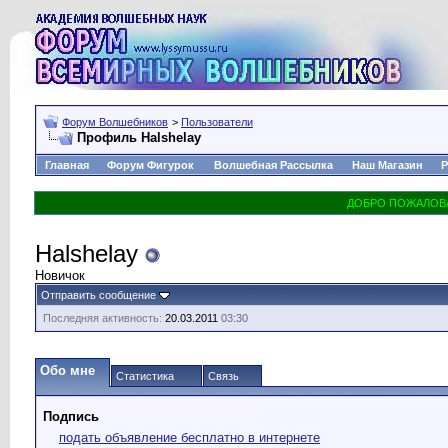
Форум Волшебников
>
Пользователи
Профиль Halshelay
Главная
Форум Фигурок
Волшебная Рассылка
Наш Магазин
Р
Halshelay
Новичок
Отправить сообщение
Последняя активность:
20.03.2011
03:30
Обо мне
Статистика
Связь
Подпись
подать объявление бесплатно в интернете