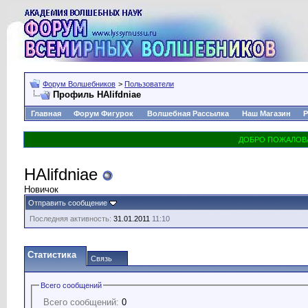
Форум Волшебников
>
Пользователи
Профиль HAlifdniae
Главная
Форум Фигурок
Волшебная Рассылка
Наш Магазин
Р
HAlifdniae
Новичок
Отправить сообщение
Последняя активность:
31.01.2011
11:10
Статистика
Связь
Всего сообщений
Всего сообщений:
0