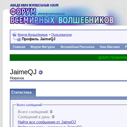
Форум Волшебников
>
Пользователи
Профиль JaimeQJ
Главная
Форум Фигурок
Волшебная Рассылка
Наш Магазин
Р
JaimeQJ
Новичок
Статистика
Всего сообщений
Всего сообщений:
0
Сообщений в день:
0
Найти все сообщения от JaimeQJ