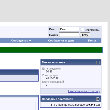
Имя
Запомнить?
Пароль
Сообщество
Сообщения за день
Поиск
Мини-статистика
Дата рождения
30.11
Регистрация
26.05.2009
Всего сообщений
0
Показать всю статистику
Последние посетители
Эта страница была посещена
9,348
раз