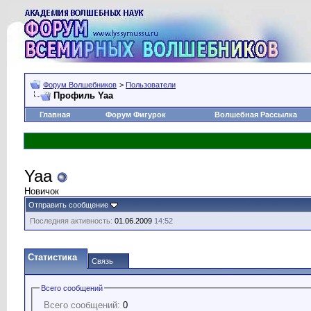
Форум Волшебников
>
Пользователи
Профиль Yaa
Главная
Форум Фигурок
Волшебная Рассылка
Yaa
Новичок
Отправить сообщение
Последняя активность:
01.06.2009
14:52
Статистика
Связь
Всего сообщений
Всего сообщений:
0