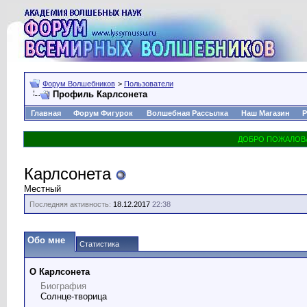
Форум Волшебников
>
Пользователи
Профиль Карлсонета
Главная
Форум Фигурок
Волшебная Рассылка
Наш Магазин
Р
Карлсонета
Местный
Последняя активность:
18.12.2017
22:38
Обо мне
Статистика
О Карлсонета
Биография
Солнце-творица