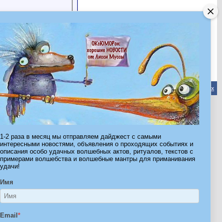
Обратная связь
-
Форум Волшебников
-
Архив
-
Вверх
ribe.Ru
Ы И ШТУЧКИ ДЛЯ ВСЕХ
1-2 раза в месяц мы отправляем дайджест с самыми
интересными новостями, объявления о проходящих событиях и
описания особо удачных волшебных актов, ритуалов, текстов с
примерами волшебства и волшебные мантры для приманивания
удачи!
Имя
Email
*