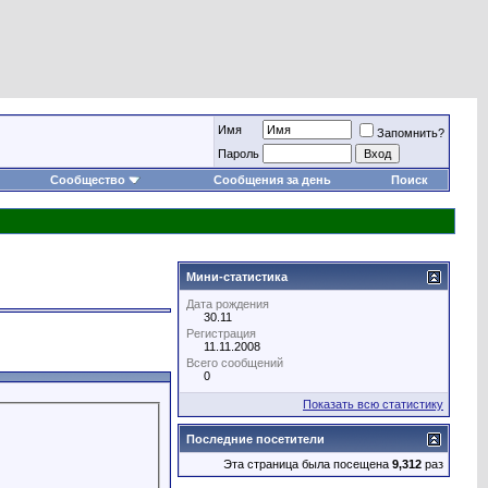
Имя
Запомнить?
Пароль
Сообщество
Сообщения за день
Поиск
Мини-статистика
Дата рождения
30.11
Регистрация
11.11.2008
Всего сообщений
0
Показать всю статистику
Последние посетители
Эта страница была посещена
9,312
раз