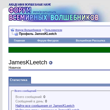
Форум Волшебников
>
Пользователи
Профиль JamesKLeetch
Главная
Форум Фигурок
Волшебная Рассылка
JamesKLeetch
Новичок
Статистика
Всего сообщений
Всего сообщений:
0
Сообщений в день:
0
Найти все сообщения от JamesKLeetch