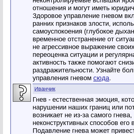
неконтролируемые вспышки яро
отношения и могут иметь юридич
Здоровое управление гневом вк
ранних признаков злости, испол
самоуспокоения (глубокое дыхани
временное отстранение от ситуа
не агрессивное выражение своих
переоценка ситуации и регулярн
активность также помогают сниз
раздражительности. Узнайте бол
управления гневом
сюда
.
Иванчик
Гнев - естественная эмоция, кот
нарушении наших границ или по
возникает не из-за самого гнева, 
неконструктивных способов его 
Подавление гнева может привест