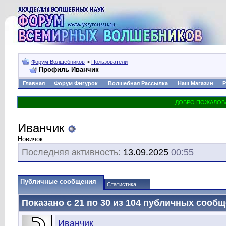
Форум Волшебников
>
Пользователи
Профиль Иванчик
Главная
Форум Фигурок
Волшебная Рассылка
Наш Магазин
Р
Иванчик
Новичок
Последняя активность:
13.09.2025
00:55
Публичные сообщения
Статистика
Показано с 21 по
30
из
104
публичных сообщ
Иванчик