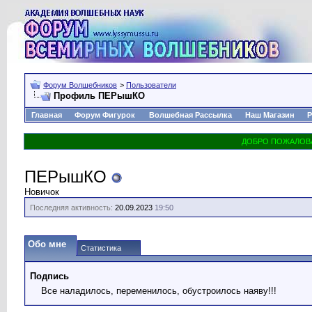
Форум Волшебников
>
Пользователи
Профиль ПЕРышКО
Главная
Форум Фигурок
Волшебная Рассылка
Наш Магазин
Р
ПЕРышКО
Новичок
Последняя активность:
20.09.2023
19:50
Обо мне
Статистика
Подпись
Все наладилось, переменилось, обустроилось наяву!!!