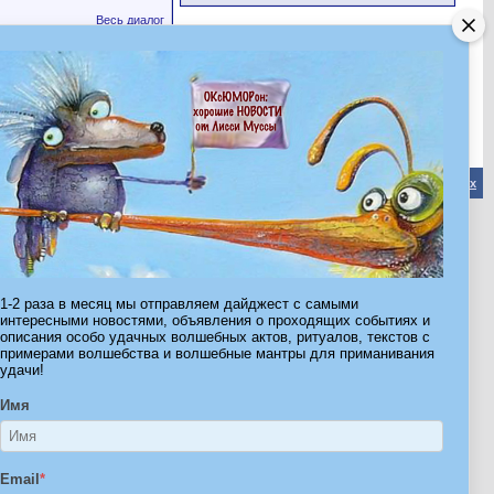
Весь диалог
02.11.2013
15:02
Обратная связь
-
Форум Волшебников
-
Архив
-
Вверх
ribe.Ru
Ы И ШТУЧКИ ДЛЯ ВСЕХ
1-2 раза в месяц мы отправляем дайджест с самыми
интересными новостями, объявления о проходящих событиях и
описания особо удачных волшебных актов, ритуалов, текстов с
примерами волшебства и волшебные мантры для приманивания
удачи!
Имя
Email
*