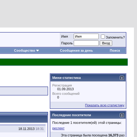
Имя
Запомнить?
Пароль
Сообщество
Сообщения за день
Поиск
Мини-статистика
Регистрация
01.09.2013
Всего сообщений
0
Показать всю статистику
Последние посетители
Последние 1 посетителя(ей) этой страницы:
респект
18.11.2013
18:31
Эта страница была посещена
16,373
раз