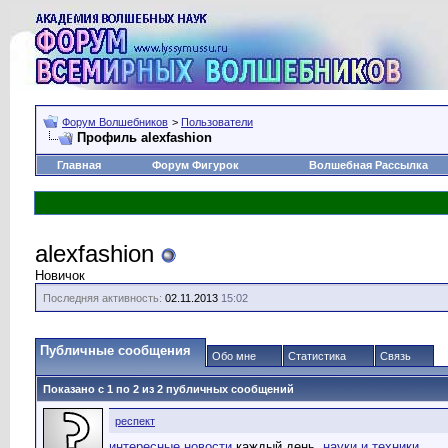
Форум Волшебников
>
Пользователи
Профиль alexfashion
Главная
Форум Фигурок
Волшебная Рассылка
alexfashion
Новичок
Последняя активность:
02.11.2013
15:02
Публичные сообщения
Обо мне
Статистика
Связь
Показано с 1 по
2
из
2
публичных сообщений
респект
интересные новости
каждый день,
науки и техники