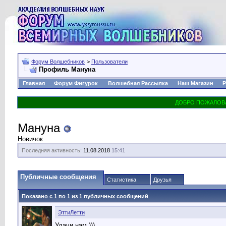
Форум Волшебников
>
Пользователи
Профиль Мануна
Главная
Форум Фигурок
Волшебная Рассылка
Наш Магазин
Р
Мануна
Новичок
Последняя активность:
11.08.2018
15:41
Публичные сообщения
Статистика
Друзья
Показано с 1 по
1
из
1
публичных сообщений
ЭттиЛетти
Удачи нам )))