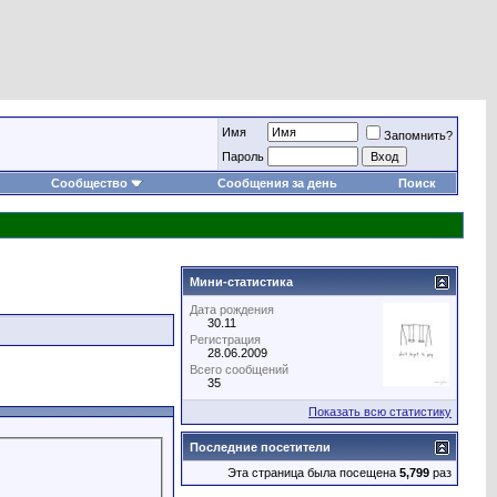
Имя
Запомнить?
Пароль
Сообщество
Сообщения за день
Поиск
Мини-статистика
Дата рождения
30.11
Регистрация
28.06.2009
Всего сообщений
35
Показать всю статистику
Последние посетители
Эта страница была посещена
5,799
раз