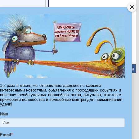
Обратная связь
-
Форум Волшебников
-
Архив
-
Вверх
1-2 раза в месяц мы отправляем дайджест с самыми
ribe.Ru
интересными новостями, объявления о проходящих событиях и
описания особо удачных волшебных актов, ритуалов, текстов с
Ы И ШТУЧКИ ДЛЯ ВСЕХ
примерами волшебства и волшебные мантры для приманивания
удачи!
Имя
Email
*