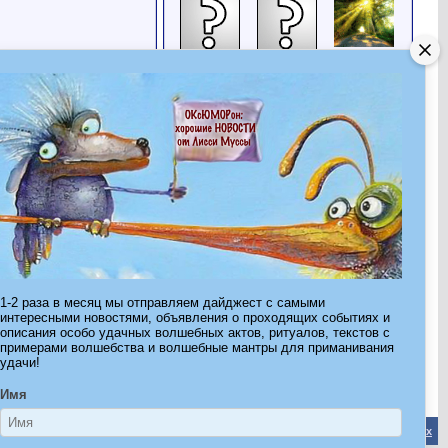
Летняя
Волшебно
Шамаханская
Радость
Царица
ИРНИККО
МАЭСТРА
DolceVita
БОГАТАЯ
Все друзья
Последние посетители
Последние 10 посетителя(ей) этой страницы:
Велижана
ВолшебноКлубничная
ИРНИККО
1-2 раза в месяц мы отправляем дайджест с самыми
Ириска 27
Леди Сказочница
МаринаПетрова
интересными новостями, объявления о проходящих событиях и
Нимфа
Павелвиноградов
Славная Персия
описания особо удачных волшебных актов, ритуалов, текстов с
Цыцейра
примерами волшебства и волшебные мантры для приманивания
Эта страница была посещена
37,039
раз
удачи!
Имя
Обратная связь
-
Форум Волшебников
-
Архив
-
Вверх