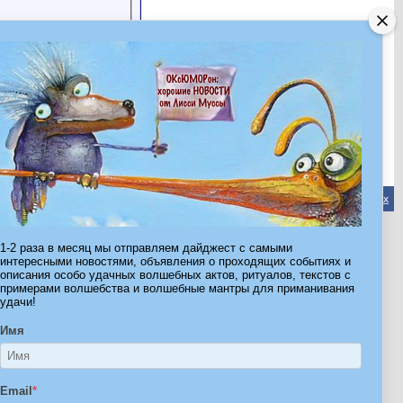
Обратная связь
-
Форум Волшебников
-
Архив
-
Вверх
1-2 раза в месяц мы отправляем дайджест с самыми
ribe.Ru
интересными новостями, объявления о проходящих событиях и
описания особо удачных волшебных актов, ритуалов, текстов с
Ы И ШТУЧКИ ДЛЯ ВСЕХ
примерами волшебства и волшебные мантры для приманивания
удачи!
Имя
Email
*