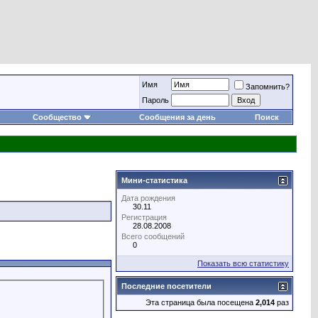
Имя
Запомнить?
Пароль
Сообщество
Сообщения за день
Поиск
Мини-статистика
Дата рождения
30.11
Регистрация
28.08.2008
Всего сообщений
0
Показать всю статистику
Последние посетители
Эта страница была посещена
2,014
раз