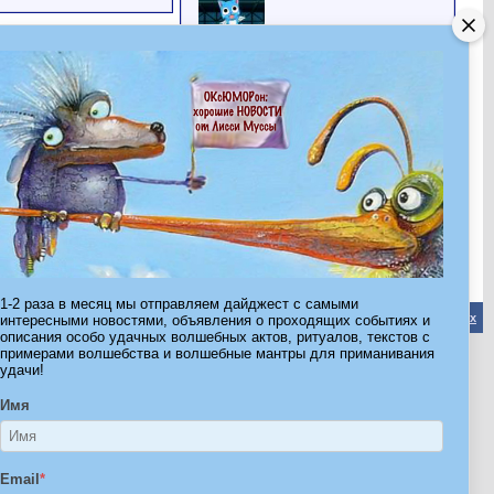
шарли
Все друзья
Последние посетители
Последние 2 посетителя(ей) этой страницы:
Фея исполняющая желания
Фортуна
Эта страница была посещена
6,023
раз
1-2 раза в месяц мы отправляем дайджест с самыми
Обратная связь
-
Форум Волшебников
-
Архив
-
Вверх
интересными новостями, объявления о проходящих событиях и
описания особо удачных волшебных актов, ритуалов, текстов с
примерами волшебства и волшебные мантры для приманивания
удачи!
ribe.Ru
Имя
Ы И ШТУЧКИ ДЛЯ ВСЕХ
Email
*