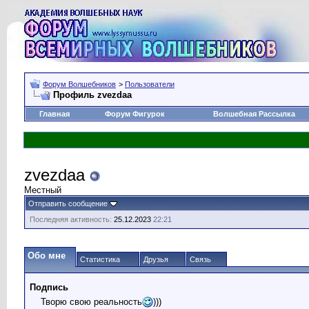
Форум Волшебников
>
Пользователи
Профиль zvezdaa
Главная
Форум Фигурок
Волшебная Рассылка
zvezdaa
Местный
Отправить сообщение
Последняя активность:
25.12.2023
22:21
Обо мне
Статистика
Друзья
Связь
Подпись
Творю свою реальность
)))