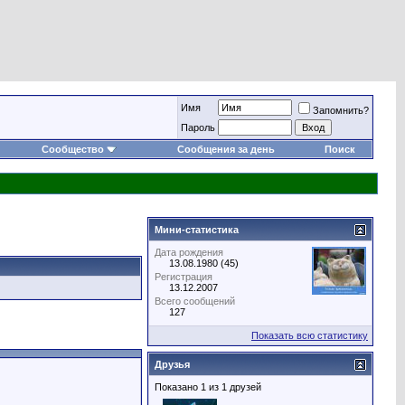
Имя
Запомнить?
Пароль
Сообщество
Сообщения за день
Поиск
Мини-статистика
Дата рождения
13.08.1980 (45)
Регистрация
13.12.2007
Всего сообщений
127
Показать всю статистику
Друзья
Показано 1 из 1 друзей