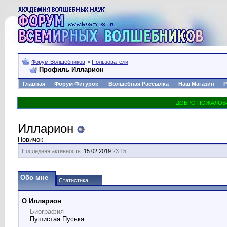
Форум Волшебников
>
Пользователи
Профиль Илларион
Главная
Форум Фигурок
Волшебная Рассылка
Наш Магазин
Р
Илларион
Новичок
Последняя активность:
15.02.2019
23:15
Обо мне
Статистика
О Илларион
Биография
Пушистая Пуська