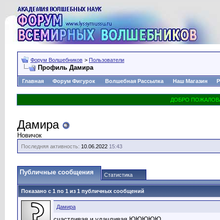
Форум Волшебников
>
Пользователи
Профиль Дамира
Главная
Форум Фигурок
Волшебная Рассылка
Наш Магазин
Р
Дамира
Новичок
Последняя активность:
10.06.2022
15:43
Публичные сообщения
Статистика
Показано с 1 по
1
из
1
публичных сообщений
Дамира
счастливая и удачливая ЮЮЮЮЮ