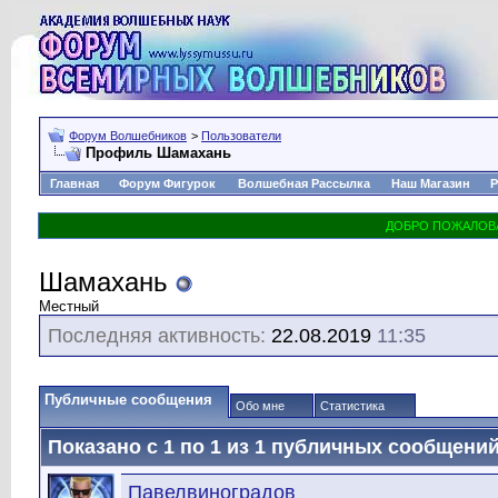
Форум Волшебников
>
Пользователи
Профиль Шамахань
Главная
Форум Фигурок
Волшебная Рассылка
Наш Магазин
Р
Шамахань
Местный
Последняя активность:
22.08.2019
11:35
Публичные сообщения
Обо мне
Статистика
Показано с 1 по
1
из
1
публичных сообщени
Павелвиноградов