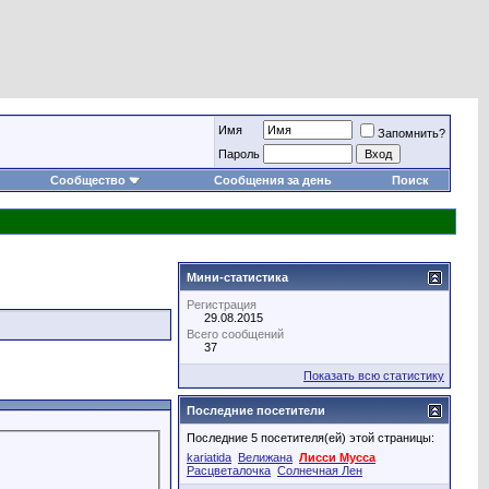
Имя
Запомнить?
Пароль
Сообщество
Сообщения за день
Поиск
Мини-статистика
Регистрация
29.08.2015
Всего сообщений
37
Показать всю статистику
Последние посетители
Последние 5 посетителя(ей) этой страницы:
kariatida
Велижана
Лисси Мусса
Расцветалочка
Солнечная Лен