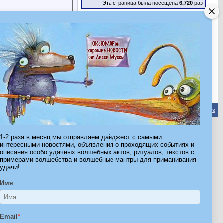
Эта страница была посещена
6,720
раз
Обратная связь
-
Форум Волшебников
-
Архив
-
Вверх
1-2 раза в месяц мы отправляем дайджест с самыми
ribe.Ru
интересными новостями, объявления о проходящих событиях и
описания особо удачных волшебных актов, ритуалов, текстов с
Ы И ШТУЧКИ ДЛЯ ВСЕХ
примерами волшебства и волшебные мантры для приманивания
удачи!
Имя
Email
*