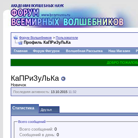
Форум Волшебников
>
Пользователи
Профиль КаПРиЗуЛьКа
Главная
Форум Фигурок
Волшебная Рассылка
Наш Магазин
Р
КаПРиЗуЛьКа
Новичок
Последняя активность:
13.10.2015
11:32
Статистика
Друзья
Всего сообщений
Всего сообщений:
0
Сообщений в день:
0