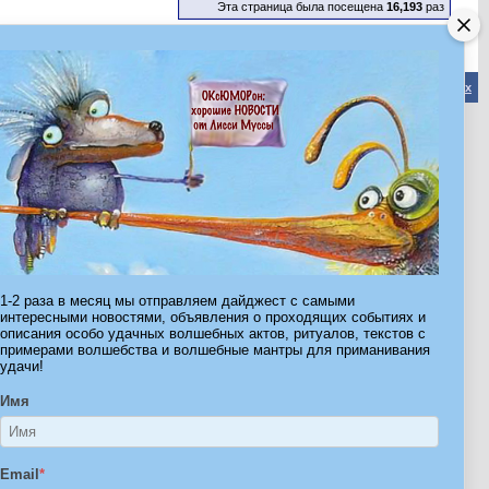
Эта страница была посещена
16,193
раз
Обратная связь
-
Форум Волшебников
-
Архив
-
Вверх
ribe.Ru
Ы И ШТУЧКИ ДЛЯ ВСЕХ
1-2 раза в месяц мы отправляем дайджест с самыми
интересными новостями, объявления о проходящих событиях и
описания особо удачных волшебных актов, ритуалов, текстов с
примерами волшебства и волшебные мантры для приманивания
удачи!
Имя
Email
*