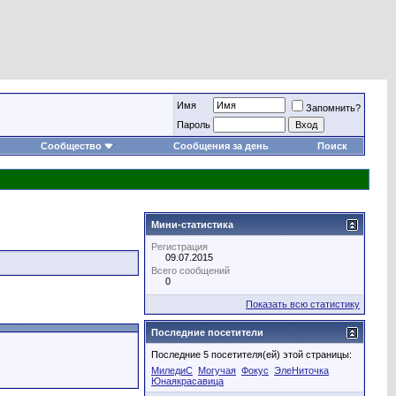
Имя
Запомнить?
Пароль
Сообщество
Сообщения за день
Поиск
Мини-статистика
Регистрация
09.07.2015
Всего сообщений
0
Показать всю статистику
Последние посетители
Последние 5 посетителя(ей) этой страницы:
МиледиС
Могучая
Фокус
ЭлеНиточка
Юнаякрасавица