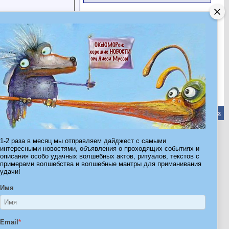
Обратная связь
-
Форум Волшебников
-
Архив
-
Вверх
1-2 раза в месяц мы отправляем дайджест с самыми
ribe.Ru
интересными новостями, объявления о проходящих событиях и
описания особо удачных волшебных актов, ритуалов, текстов с
Ы И ШТУЧКИ ДЛЯ ВСЕХ
примерами волшебства и волшебные мантры для приманивания
удачи!
Имя
Email
*