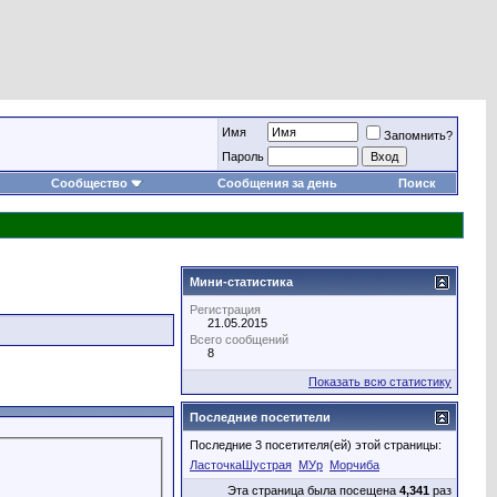
Имя
Запомнить?
Пароль
Сообщество
Сообщения за день
Поиск
Мини-статистика
Регистрация
21.05.2015
Всего сообщений
8
Показать всю статистику
Последние посетители
Последние 3 посетителя(ей) этой страницы:
ЛасточкаШустрая
МУр
Морчиба
Эта страница была посещена
4,341
раз