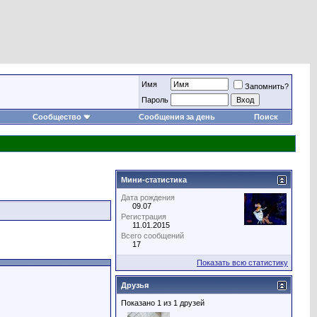
Имя
Запомнить?
Пароль
Сообщество
Сообщения за день
Поиск
Мини-статистика
Дата рождения
09.07
Регистрация
11.01.2015
Всего сообщений
17
Показать всю статистику
Друзья
Показано 1 из 1 друзей