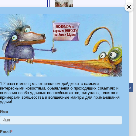
юлися
Все друзья
Последние посетители
Последние 2 посетителя(ей) этой страницы:
Dusya
юлися
Эта страница была посещена
4,831
раз
1-2 раза в месяц мы отправляем дайджест с самыми
Обратная связь
-
Форум Волшебников
-
Архив
-
Вверх
интересными новостями, объявления о проходящих событиях и
описания особо удачных волшебных актов, ритуалов, текстов с
примерами волшебства и волшебные мантры для приманивания
удачи!
ribe.Ru
Имя
Ы И ШТУЧКИ ДЛЯ ВСЕХ
Email
*