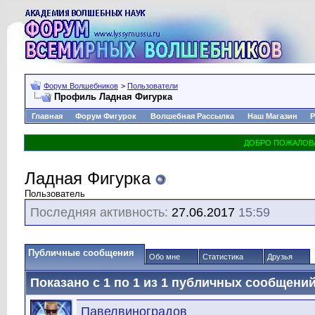
Форум Волшебников
>
Пользователи
Профиль Ладная Фигурка
Главная
Форум Фигурок
Волшебная Рассылка
Наш Магазин
Р
Ладная Фигурка
Пользователь
Последняя активность:
27.06.2017
15:59
Публичные сообщения
Обо мне
Статистика
Друзья
Показано с 1 по
1
из
1
публичных сообщени
Павелвиноградов