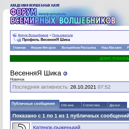
Форум Волшебников
>
Пользователи
Профиль ВесенняЯ Шика
Главная
Форум Фигурок
Волшебная Рассылка
Наш Магазин
Р
ВесенняЯ Шика
Новичок
Последняя активность:
28.10.2021
07:52
Публичные сообщения
Обо мне
Статистика
Друзья
Показано с 1 по
1
из
1
публичных сообщени
Катенок-рыженький