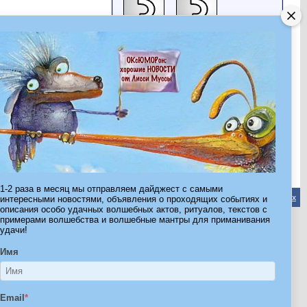
Лисси Мусса
трономага
Все друзья
Последние посетители
Последние 4 посетителя(ей) этой страницы:
Ксенич
Леля-Леля
Лисси Мусса
трономага
Эта страница была посещена
13,992
раз
1-2 раза в месяц мы отправляем дайджест с самыми
Обратная связь
-
Форум Волшебников
-
Архив
-
Вверх
интересными новостями, объявления о проходящих событиях и
описания особо удачных волшебных актов, ритуалов, текстов с
примерами волшебства и волшебные мантры для приманивания
удачи!
ribe.Ru
Имя
Ы И ШТУЧКИ ДЛЯ ВСЕХ
Email
*