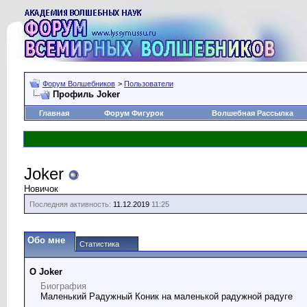
Форум Волшебников
>
Пользователи
Профиль Joker
Главная
Форум Фигурок
Волшебная Рассылка
Joker
Новичок
Последняя активность:
11.12.2019
11:25
Обо мне
Статистика
О Joker
Биография
Маленький Радужный Коник на маленькой радужной радуге