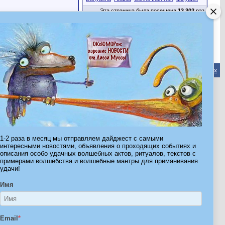
Эта страница была посещена
13,302
раз
Обратная связь
-
Форум Волшебников
-
Архив
-
Вверх
ribe.Ru
Ы И ШТУЧКИ ДЛЯ ВСЕХ
1-2 раза в месяц мы отправляем дайджест с самыми
интересными новостями, объявления о проходящих событиях и
описания особо удачных волшебных актов, ритуалов, текстов с
примерами волшебства и волшебные мантры для приманивания
удачи!
Имя
Email
*