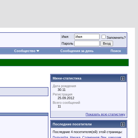
Имя
Запомнить?
Пароль
Сообщество
Сообщения за день
Поиск
Мини-статистика
Дата рождения
30.11
Регистрация
25.09.2012
Всего сообщений
11
Показать всю статистику
Последние посетители
Последние 4 посетителя(ей) этой страницы:
Dunyasha
Нишка
Солнечная Лен
шмушик