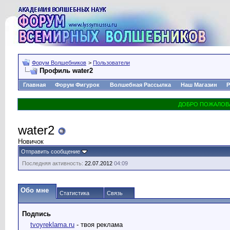
Форум Волшебников
>
Пользователи
Профиль water2
Главная
Форум Фигурок
Волшебная Рассылка
Наш Магазин
Р
water2
Новичок
Отправить сообщение
Последняя активность:
22.07.2012
04:09
Обо мне
Статистика
Связь
Подпись
tvoyreklama.ru
- твоя реклама