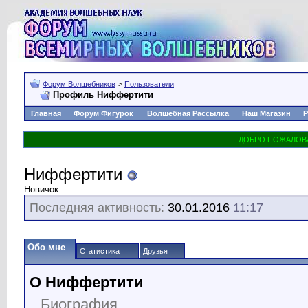
Форум Волшебников
>
Пользователи
Профиль Ниффертити
Главная
Форум Фигурок
Волшебная Рассылка
Наш Магазин
Р
Ниффертити
Новичок
Последняя активность:
30.01.2016
11:17
Обо мне
Статистика
Друзья
О Ниффертити
Биография