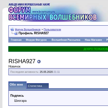
Форум Волшебников
>
Пользователи
Профиль RISHA927
Главная
Форум Фигурок
Волшебная Рассылка
Наш Магазин
Р
RISHA927
Новичок
Последняя активность:
25.05.2020
21:11
Обо мне
Статистика
Подпись
Шизгара