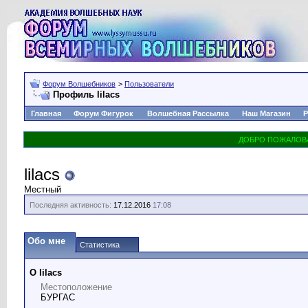
Форум Волшебников
>
Пользователи
Профиль lilacs
Главная
Форум Фигурок
Волшебная Рассылка
Наш Магазин
Р
lilacs
Местный
Последняя активность:
17.12.2016
17:08
Обо мне
Статистика
О lilacs
Местоположение
БУРГАС