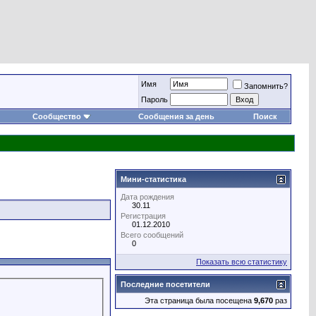
Имя
Запомнить?
Пароль
Сообщество
Сообщения за день
Поиск
Мини-статистика
Дата рождения
30.11
Регистрация
01.12.2010
Всего сообщений
0
Показать всю статистику
Последние посетители
Эта страница была посещена
9,670
раз