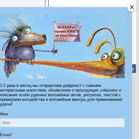
Обратная связь
-
Форум Волшебников
-
Архив
-
Вверх
1-2 раза в месяц мы отправляем дайджест с самыми
ribe.Ru
интересными новостями, объявления о проходящих событиях и
описания особо удачных волшебных актов, ритуалов, текстов с
Ы И ШТУЧКИ ДЛЯ ВСЕХ
примерами волшебства и волшебные мантры для приманивания
удачи!
Имя
Email
*