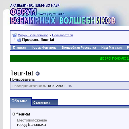
Форум Волшебников
>
Пользователи
Профиль fleur-tat
Главная
Форум Фигурок
Волшебная Рассылка
Наш Магазин
Р
fleur-tat
Пользователь
Последняя активность:
18.02.2018
12:45
Обо мне
Статистика
О fleur-tat
Местоположение
город Балашиха