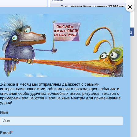
Эта страница была посещена
12,616
раз
Обратная связь
-
Форум Волшебников
-
Архив
-
Вверх
ribe.Ru
Ы И ШТУЧКИ ДЛЯ ВСЕХ
1-2 раза в месяц мы отправляем дайджест с самыми
интересными новостями, объявления о проходящих событиях и
описания особо удачных волшебных актов, ритуалов, текстов с
примерами волшебства и волшебные мантры для приманивания
удачи!
Имя
Email
*