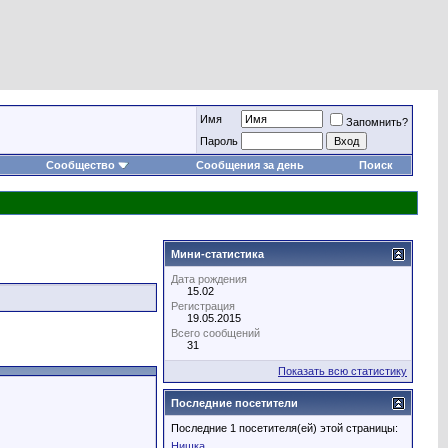
Имя
Запомнить?
Пароль
Сообщество
Сообщения за день
Поиск
Мини-статистика
Дата рождения
15.02
Регистрация
19.05.2015
Всего сообщений
31
Показать всю статистику
Последние посетители
Последние 1 посетителя(ей) этой страницы:
Нишка