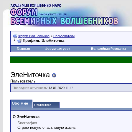
Форум Волшебников
>
Пользователи
Профиль ЭлеНиточка
Главная
Форум Фигурок
Волшебная Рассылка
ЭлеНиточка
Пользователь
Последняя активность:
13.01.2020
11:47
Обо мне
Статистика
О ЭлеНиточка
Биография
Строю новую счастливую жизнь