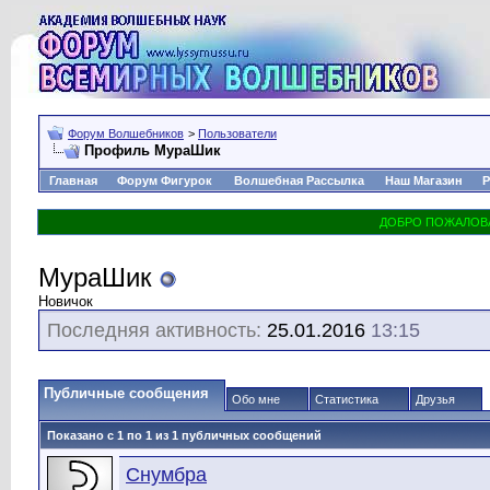
Форум Волшебников
>
Пользователи
Профиль МураШик
Главная
Форум Фигурок
Волшебная Рассылка
Наш Магазин
Р
МураШик
Новичок
Последняя активность:
25.01.2016
13:15
Публичные сообщения
Обо мне
Статистика
Друзья
Показано с 1 по
1
из
1
публичных сообщений
Снумбра