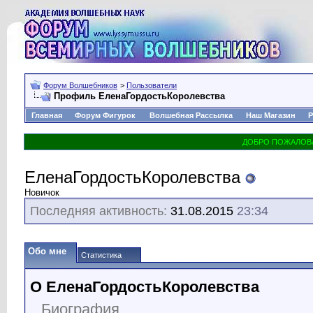
Форум Волшебников
>
Пользователи
Профиль ЕленаГордостьКоролевства
Главная
Форум Фигурок
Волшебная Рассылка
Наш Магазин
Р
ЕленаГордостьКоролевства
Новичок
Последняя активность:
31.08.2015
23:34
Обо мне
Статистика
О ЕленаГордостьКоролевства
Биография