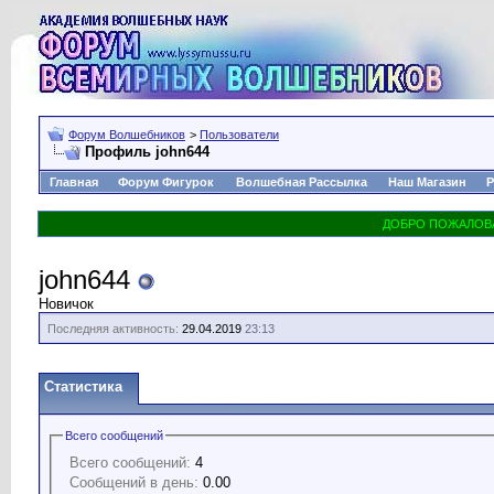
Форум Волшебников
>
Пользователи
Профиль john644
Главная
Форум Фигурок
Волшебная Рассылка
Наш Магазин
Р
john644
Новичок
Последняя активность:
29.04.2019
23:13
Статистика
Всего сообщений
Всего сообщений:
4
Сообщений в день:
0.00