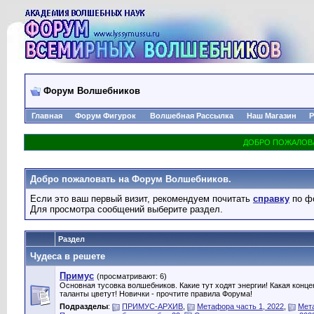
Форум Волшебников
Главная
Форум Фигурок
Волшебная Рассылка
Наш Магазин
Р
Добро пожаловать на Форум Волшебников.
Если это ваш первый визит, рекомендуем почитать
справку
по ф
Для просмотра сообщений выберите раздел.
Раздел
Чудеса в решете
Примус
(просматривают: 6)
Основная тусовка волшебников. Какие тут ходят энергии! Какая конц
таланты цветут! Новички - прочтите правила Форума!
Подразделы
:
ПРИМУС-АРХИВ
,
Метафора часть 1, 2022
,
Мета