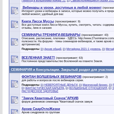
Переход в волшебники ноябрь 22
,
Самоисполняющиеся сказки 202
Вебинары и уроки, доступные в любой момент
(просмат
Интернет-уроки и вебинары в записи, которые можно получить и прор
любой момент, удобный для вас
Книги Лисси Муссы
(просматривают: 9)
Все доступные книги Лисси Муссы, купить, смотреть, читать: содержа
отзывы, линк в сагазин
СЕМИНАРЫ-ТРЕНИНГИ-ВЕБИНАРЫ
(просматривают: 43)
Описание, расписание, платежки - ЗДЕСЬ: http://www.27seminarov.com
полезности. На форуме - темы семинаров-вебинаров, и также архив 
арттренингов)
Подразделы
:
Архив общий
,
Метафора 2021-1 уровень
,
Метаф
ВСЕЛЕННАЯ ЗНАЕТ!
(просматривают: 63)
Постоянное представительство Вселенной на планете Земля.
СЕМИНАРИЯ и Консультации. Закрытый раздел для участник
ФОНТАН ВОЛШЕБНЫХ ВЕБИНАРОВ
(просматривают: 2)
для работы и вопросов после вебинаров серии.
Подразделы
:
НЕВЕРОЯТНЫЕ ДЕНЬГИ
,
Магический бизнес
,
ФАНТАСТИЧЕСКАЯ КАРЬЕРА
,
ВОЛШЕБНЫЕ ОТНОШЕНИЯ
,
РАСЧУДЕСНОЕ ЗДОРОВЬЕ
"Замуж Квантовый Скачок"АРХИВ
форум дневников семинара "Квантовый скачок замуж
Архив СидрОтлоЖизни
Архив синдромов по группам