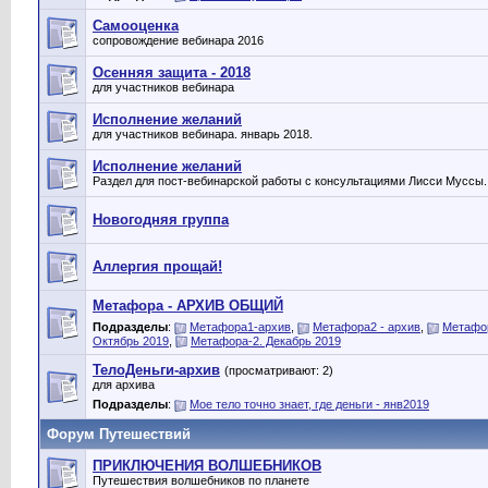
Самооценка
сопровождение вебинара 2016
Осенняя защита - 2018
для участников вебинара
Исполнение желаний
для участников вебинара. январь 2018.
Исполнение желаний
Раздел для пост-вебинарской работы с консультациями Лисси Муссы.
Новогодняя группа
Аллергия прощай!
Метафора - АРХИВ ОБЩИЙ
Подразделы
:
Метафора1-архив
,
Метафора2 - архив
,
Метафор
Октябрь 2019
,
Метафора-2. Декабрь 2019
ТелоДеньги-архив
(просматривают: 2)
для архива
Подразделы
:
Мое тело точно знает, где деньги - янв2019
Форум Путешествий
ПРИКЛЮЧЕНИЯ ВОЛШЕБНИКОВ
Путешествия волшебников по планете