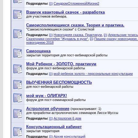
Подразделы
:
СиндромОтложеннойЖизни2
Взамуж квантовый скачок - разработка
для участников вебинара.
Самоисполняющиеся сказки. Теория и практика.
"Самоисполняющиеся сказки" с Солисткой
Подразделы
:
Новогодняя сказка. Практикум
,
Апрельские тезисы
Сказочники сентября "Журавль в руке"
,
Пишем сказку новогоднюю..
новогоднюю 2018
Самооценка
закрытая территория для пост-вебинарской работы
Мой Ребенок - ЗОЛОТО. практикум
форум для пост-вебинарской работы
Подразделы
:
мой ребенок золото - персональные консультации
ВЫУЧЕННАЯ БЕСПОМОЩНОСТЬ
для пост-вебинарской работы
мой муж - ОЛИГАРХ!
форум для пост-семинарской работы
Астрология обучение
(просматривают: 1)
для проработки астрологических семинаров Лисси Муссы
Подразделы
:
Астрология 6 дом
Консультационный кабинет
закрытая территория
Подразделы
:
Архив консультаций