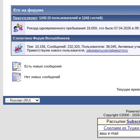
Кто на форуме
Присутствуют
: 1242 (0 пользователей и 1242 гостей)
Рекорд одновременного пребывания 18,659, это было 07.04.2026 в 08:
Статистика Форум Волшебников
Тем: 10,156, Сообщений: 232,320, Пользователи: 38,045,
Активные уча
Приветствуем нового пользователя,
оформитьсертификаттртс
Есть новые сообщения
Нет новых сообщений
Текущее врем
Powered b
Copyright ©2000 - 2026,
Рассылки
Subscr
Сделаем из Тушки