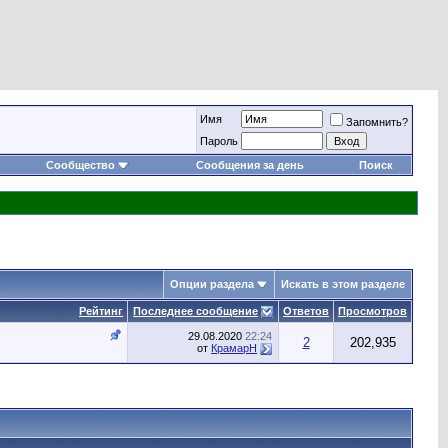
Имя
Запомнить?
Пароль
Сообщество
Сообщения за день
Поиск
Опции раздела
Искать в этом разделе
Рейтинг
Последнее сообщение
Ответов
Просмотров
29.08.2020
22:24
2
202,935
от
КрамарН