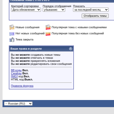
Показаны темы с 0 по 0 из 0
Критерий сортировки
Порядок отображения
Показать
Новые сообщения
Популярная тема с новыми сообщениями
Нет новых сообщений
Популярная тема без новых сообщений
Тема закрыта
Ваши права в разделе
Вы
не можете
создавать новые темы
Вы
не можете
отвечать в темах
Вы
не можете
прикреплять вложения
Вы
не можете
редактировать свои сообщения
BB коды
Вкл.
Смайлы
Вкл.
[IMG]
код
Вкл.
HTML код
Выкл.
Правила форума