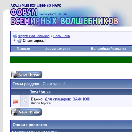
Форум Волшебников
>
Спам Зона
Спам здесь!
Главная
Форум Фигурок
Волшебная Рассылка
Темы раздела
: Спам здесь!
Тема
/
Автор
Важно:
Для спамеров: ВАЖНО!!!
Лисси Мусса
Опции просмотра