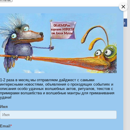
Обратная связь
-
Форум Волшебников
-
Архив
-
Вверх
ribe.Ru
Ы И ШТУЧКИ ДЛЯ ВСЕХ
1-2 раза в месяц мы отправляем дайджест с самыми
интересными новостями, объявления о проходящих событиях и
описания особо удачных волшебных актов, ритуалов, текстов с
примерами волшебства и волшебные мантры для приманивания
удачи!
Имя
Email
*